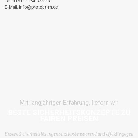
Tel. 0151 – 154 328 33
E-Mail: info@protect-m.de
Mit langjähriger Erfahrung, liefern wir
BESTE SICHERHEITSKONZEPTE ZU
FAIREN PREISEN
Unsere Sicherheitslösungen sind kostensparend und effektiv gegen