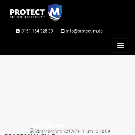
0151 154 328 33
info@protect-m.de
T
o
g
g
l
e
PROTECT-M
Erfahren Sie was wir machen
n