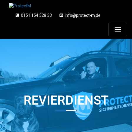
0151 154 328 33
info@protect-m.de
T
o
g
g
l
REVIERDIENST
e
n
a